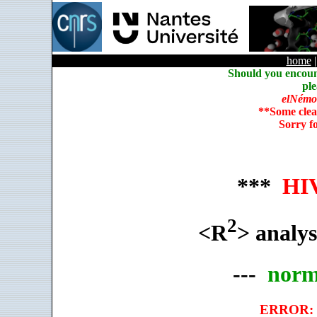
home
Should you encoun
ple
elNémo
**Some clea
Sorry f
***
HIV
2
<R
> analys
---
norm
ERROR: c