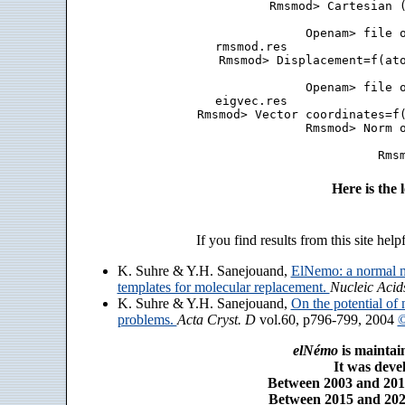
 Rmsmod> Cartesian (
 Openam> file o
 rmsmod.res                
 Rmsmod> Displacement=f(ato
 Openam> file o
 eigvec.res                
 Rmsmod> Vector coordinates=f(
 Rmsmod> Norm o
Here is the
If you find results from this site help
K. Suhre & Y.H. Sanejouand,
ElNemo: a normal m
templates for molecular replacement.
Nucleic Acid
K. Suhre & Y.H. Sanejouand,
On the potential of 
problems.
Acta Cryst. D
vol.60, p796-799, 2004
©
elNémo
is maintai
It was dev
Between 2003 and 2014
Between 2015 and 2025