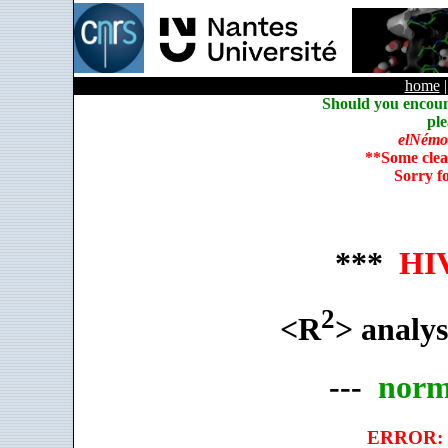
home
Should you encoun
ple
elNémo
**Some clea
Sorry f
***
HIV
2
<R
> analys
---
norm
ERROR: c