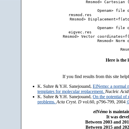
 Rmsmod> Cartesian (
 Openam> file o
 rmsmod.res                
 Rmsmod> Displacement=f(ato
 Openam> file o
 eigvec.res                
 Rmsmod> Vector coordinates=f(
 Rmsmod> Norm o
Here is the
If you find results from this site help
K. Suhre & Y.H. Sanejouand,
ElNemo: a normal m
templates for molecular replacement.
Nucleic Acid
K. Suhre & Y.H. Sanejouand,
On the potential of 
problems.
Acta Cryst. D
vol.60, p796-799, 2004
©
elNémo
is maintai
It was dev
Between 2003 and 2014
Between 2015 and 2025