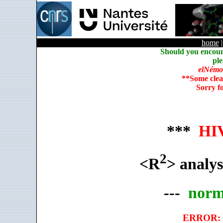
home
Should you encoun
ple
elNémo
**Some clea
Sorry f
***
HIV
2
<R
> analys
---
norm
ERROR: c