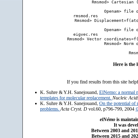
 Rmsmod> Cartesian (
 Openam> file o
 rmsmod.res                
 Rmsmod> Displacement=f(ato
 Openam> file o
 eigvec.res                
 Rmsmod> Vector coordinates=f(
 Rmsmod> Norm o
Here is the
If you find results from this site help
K. Suhre & Y.H. Sanejouand,
ElNemo: a normal m
templates for molecular replacement.
Nucleic Acid
K. Suhre & Y.H. Sanejouand,
On the potential of 
problems.
Acta Cryst. D
vol.60, p796-799, 2004
©
elNémo
is maintai
It was dev
Between 2003 and 2014
Between 2015 and 2025