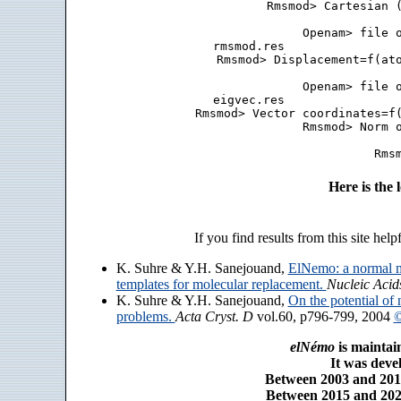
 Rmsmod> Cartesian (
 Openam> file o
 rmsmod.res                
 Rmsmod> Displacement=f(ato
 Openam> file o
 eigvec.res                
 Rmsmod> Vector coordinates=f(
 Rmsmod> Norm o
Here is the
If you find results from this site help
K. Suhre & Y.H. Sanejouand,
ElNemo: a normal m
templates for molecular replacement.
Nucleic Acid
K. Suhre & Y.H. Sanejouand,
On the potential of 
problems.
Acta Cryst. D
vol.60, p796-799, 2004
©
elNémo
is maintai
It was dev
Between 2003 and 2014
Between 2015 and 2025