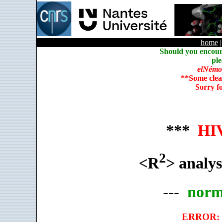
home
Should you encoun
ple
elNémo
**Some clea
Sorry f
***
HIV
2
<R
> analys
---
norm
ERROR: c